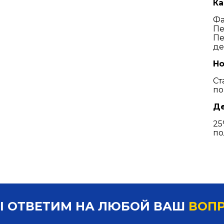
Ка
Фа
Пе
Пе
де
Но
Ст
по
Де
25
по
 ОТВЕТИМ НА ЛЮБОЙ ВАШ
ВОП