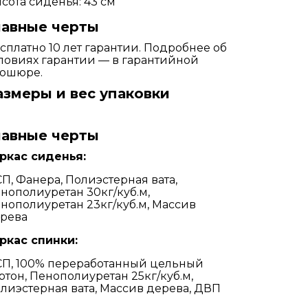
сота сиденья: 43 см
лавные черты
сплатно 10 лет гарантии. Подробнее об
ловиях гарантии — в гарантийной
ошюре.
азмеры и вес упаковки
лавные черты
ркас сиденья:
П, Фанера, Полиэстерная вата,
нополиуретан 30кг/куб.м,
нополиуретан 23кг/куб.м, Массив
рева
ркас спинки:
П, 100% переработанный цельный
ртон, Пенополиуретан 25кг/куб.м,
лиэстерная вата, Массив дерева, ДВП