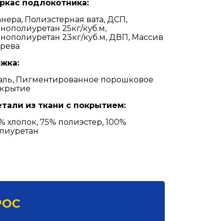
ркас подлокотника:
нера, Полиэстерная вата, ДСП,
нополиуретан 25кг/куб.м,
нополиуретан 23кг/куб.м, ДВП, Массив
рева
жка:
аль, Пигментированное порошковое
крытие
тали из ткани с покрытием:
% хлопок, 75% полиэстер, 100%
лиуретан
РОС