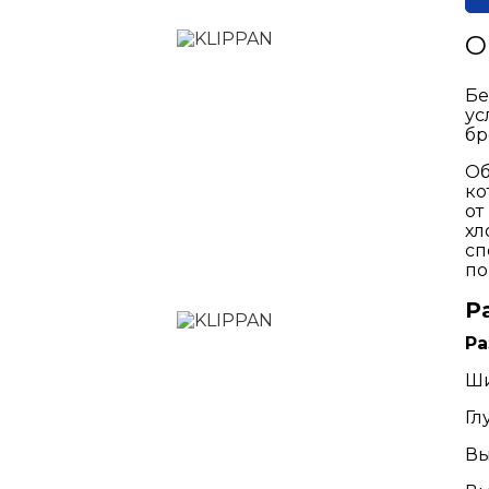
О
Бе
ус
бр
Об
ко
от
хл
сп
по
Р
Р
Ши
Гл
Вы