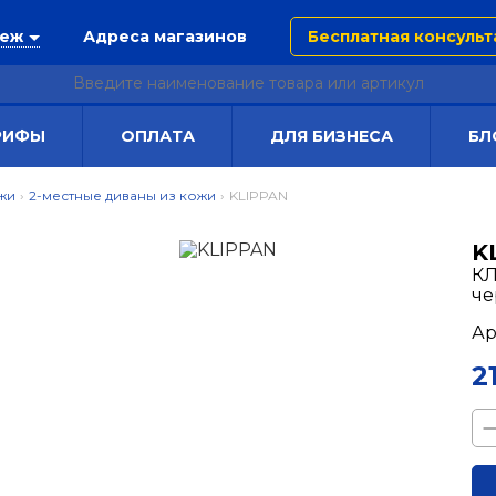
неж
Адреса магазинов
Бесплатная консульт
РИФЫ
ОПЛАТА
ДЛЯ БИЗНЕСА
БЛ
жи
›
2-местные диваны из кожи
›
KLIPPAN
K
КЛ
ч
Ар
2