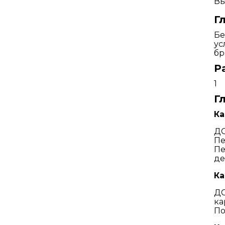
Вы
Г
Бе
ус
бр
Р
1
Г
Ка
ДС
Пе
Пе
де
Ка
ДС
ка
По