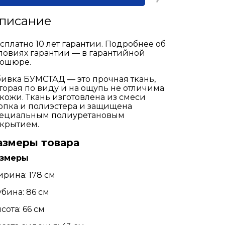
писание
сплатно 10 лет гарантии. Подробнее об
ловиях гарантии — в гарантийной
ошюре.
ивка БУМСТАД — это прочная ткань,
торая по виду и на ощупь не отличима
 кожи. Ткань изготовлена из смеси
опка и полиэстера и защищена
ециальным полиуретановым
крытием.
азмеры товара
азмеры
рина: 178 см
убина: 86 см
сота: 66 см