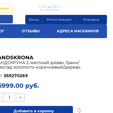
с 10 до 20 ч.
+7 (920) 222-02-08
ация
без выходных
Вход
Регистрация
Корзина
ОГ
ОТЗЫВЫ
АДРЕСА МАГАЗИНОВ
ANDSKRONA
НДСКРУНА 2-местный диван, Гранн/
мстад золотисто-коричневый/дерево
т.
S59270269
5999.00 руб.
Добавить в корзину