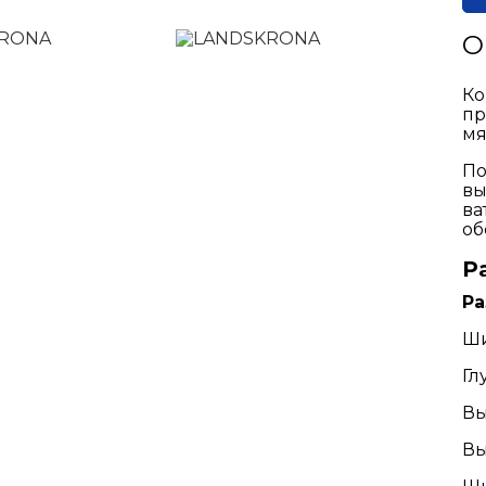
О
Ко
пр
мя
По
вы
ва
об
Р
Р
Ши
Гл
Вы
Вы