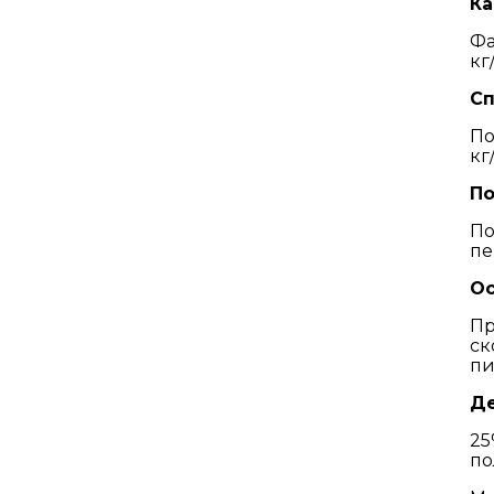
Ка
Фа
кг
Сп
По
кг
По
По
пе
Ос
Пр
ск
пи
Де
25
по