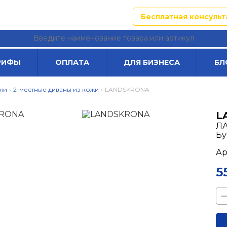
неж
Адреса магазинов
Бесплатная консульт
РИФЫ
ОПЛАТА
ДЛЯ БИЗНЕСА
БЛ
жи
›
2-местные диваны из кожи
›
LANDSKRONA
L
ЛА
Бу
Ар
5