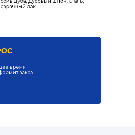
ссив дуба, Дубовый шпон, Сталь,
озрачный лак
РОС
йшее время
формит заказ