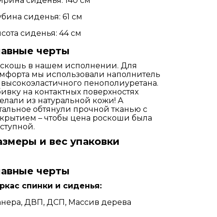
рина сиденья: 140 см
убина сиденья: 61 см
сота сиденья: 44 см
лавные черты
скошь в нашем исполнении. Для
мфорта мы использовали наполнитель
 высокоэластичного пенополиуретана.
ивку на контактных поверхностях
елали из натуральной кожи! А
тальное обтянули прочной тканью с
крытием – чтобы цена роскоши была
ступной.
азмеры и вес упаковки
лавные черты
ркас спинки и сиденья:
нера, ДВП, ДСП, Массив дерева