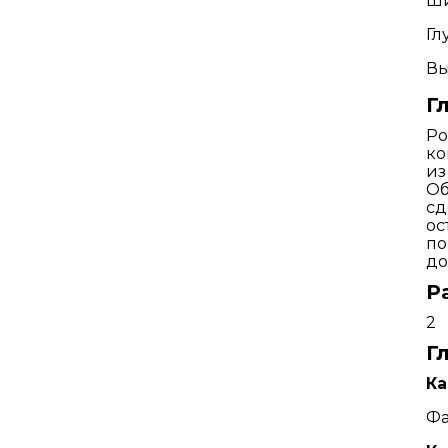
Ши
Гл
Вы
Г
Ро
ко
из
Об
сд
ос
по
до
Р
2
Г
Ка
Фа