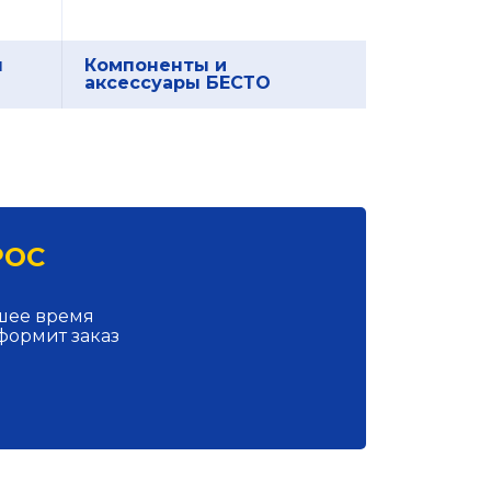
я
Компоненты и
аксессуары БЕСТО
РОС
йшее время
формит заказ