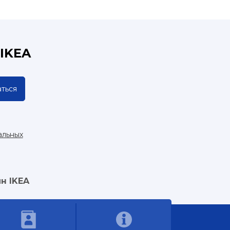
IKEA
ться
альных
н IKEA