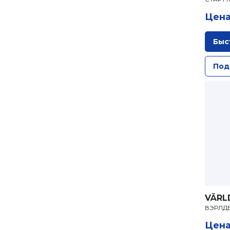
Цена
Быс
Под
VÄRL
ВЭРЛДЕ
Цена