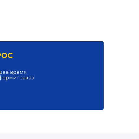
РОС
йшее время
формит заказ