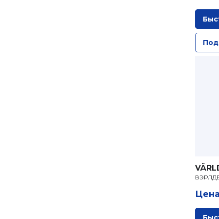
Быс
Под
VÄRL
ВЭРЛДЕ
Цена
Быс