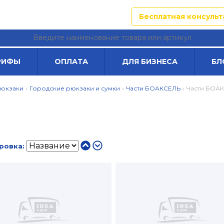
неж
Адреса магазинов
Бесплатная консульт
РИФЫ
ОПЛАТА
ДЛЯ БИЗНЕСА
БЛ
рюкзаки
›
Городские рюкзаки и сумки
›
Части БОАКСЕЛЬ
›
Части БОА
ровка: