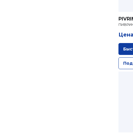
PIVR
ПИВРИН
Цена
Быс
Под