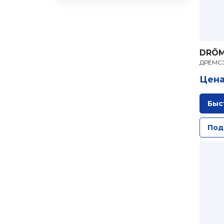
DRÖ
ДРЁМСЭ
Цена
Быс
Под